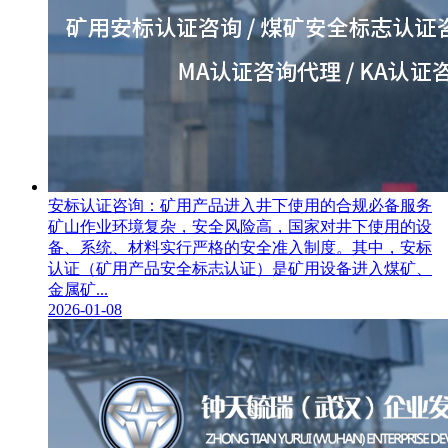
安标认证咨询：矿用产品进入井下使用的合规必备服务
矿山作业环境复杂，安全风险高，国家对井下使用的设
备、系统、材料实行严格的安全准入制度。其中，安标
认证（矿用产品安全标志认证）是矿用设备进入煤矿、
金属矿...
2026-01-08