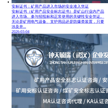
安标证书：矿用产品进入市场的安全准入凭证
安标证书（矿用产品安全标志证书）是矿山行业内产品
进入市场、参与招投标和正常使用的关键性安全凭证。
无论是矿用电气设备、支护用品还是防爆类装置，只要
涉及井...
2026-03-04