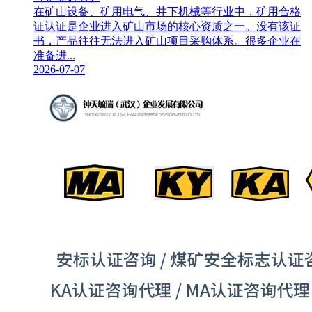
在矿山设备、矿用电气、井下机械等行业中，矿用合格
证认证是企业进入矿山市场的核心资质之一。没有该证
书，产品往往无法进入矿山项目采购体系。很多企业在
准备进...
2026-07-07