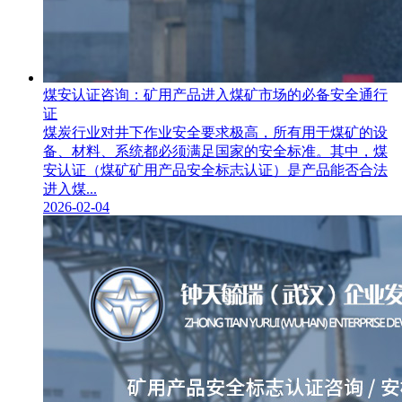
煤安认证咨询：矿用产品进入煤矿市场的必备安全通行
证
煤炭行业对井下作业安全要求极高，所有用于煤矿的设
备、材料、系统都必须满足国家的安全标准。其中，煤
安认证（煤矿矿用产品安全标志认证）是产品能否合法
进入煤...
2026-02-04