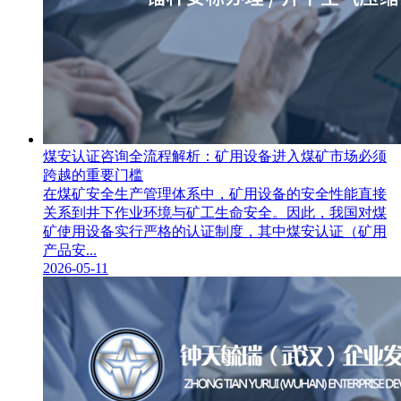
煤安认证咨询全流程解析：矿用设备进入煤矿市场必须
跨越的重要门槛
在煤矿安全生产管理体系中，矿用设备的安全性能直接
关系到井下作业环境与矿工生命安全。因此，我国对煤
矿使用设备实行严格的认证制度，其中煤安认证（矿用
产品安...
2026-05-11