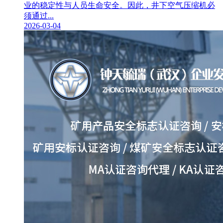
业的稳定性与人员生命安全。因此，井下空气压缩机必
须通过...
2026-03-04