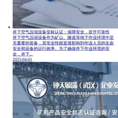
井下空气压缩设备安标认证：保障安全，提升可靠性
井下空气压缩设备作为矿山、隧道等地下作业环境中至
关重要的装备，其安全性能直接影响到作业人员的生命
安全和设备的运行效率。为了确保井下作业环境的安
全，井下...
2025-04-01