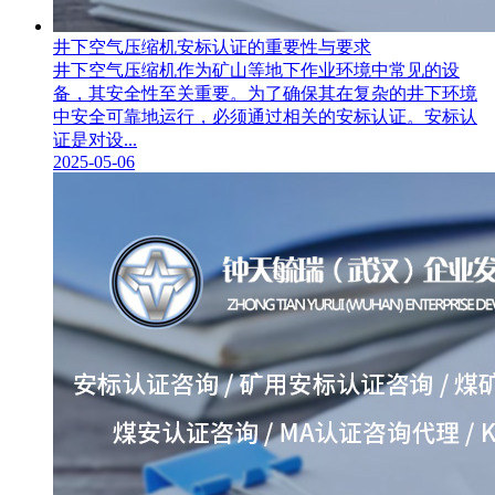
井下空气压缩机安标认证的重要性与要求
井下空气压缩机作为矿山等地下作业环境中常见的设
备，其安全性至关重要。为了确保其在复杂的井下环境
中安全可靠地运行，必须通过相关的安标认证。安标认
证是对设...
2025-05-06