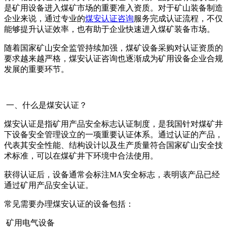
是矿用设备进入煤矿市场的重要准入资质。对于矿山装备制造
企业来说，通过专业的
煤安认证咨询
服务完成认证流程，不仅
能够提升认证效率，也有助于企业快速进入煤矿装备市场。
随着国家矿山安全监管持续加强，煤矿设备采购对认证资质的
要求越来越严格，煤安认证咨询也逐渐成为矿用设备企业合规
发展的重要环节。
一、什么是煤安认证？
煤安认证是指矿用产品安全标志认证制度，是我国针对煤矿井
下设备安全管理设立的一项重要认证体系。通过认证的产品，
代表其安全性能、结构设计以及生产质量符合国家矿山安全技
术标准，可以在煤矿井下环境中合法使用。
获得认证后，设备通常会标注MA安全标志，表明该产品已经
通过矿用产品安全认证。
常见需要办理煤安认证的设备包括：
矿用电气设备