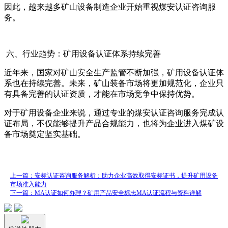
因此，越来越多矿山设备制造企业开始重视煤安认证咨询服
务。
六、行业趋势：矿用设备认证体系持续完善
近年来，国家对矿山安全生产监管不断加强，矿用设备认证体
系也在持续完善。未来，矿山装备市场将更加规范化，企业只
有具备完善的认证资质，才能在市场竞争中保持优势。
对于矿用设备企业来说，通过专业的煤安认证咨询服务完成认
证布局，不仅能够提升产品合规能力，也将为企业进入煤矿设
备市场奠定坚实基础。
上一篇：安标认证咨询服务解析：助力企业高效取得安标证书，提升矿用设备
市场准入能力
下一篇：MA认证如何办理？矿用产品安全标志MA认证流程与资料详解