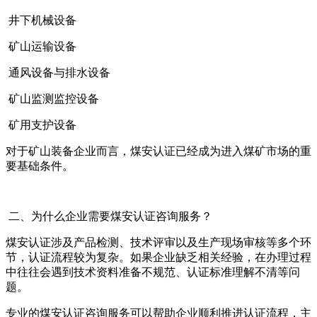
井下机械设备
矿山运输设备
通风设备与排水设备
矿山监测监控设备
矿用支护设备
对于矿山装备企业而言，煤安认证已经成为进入煤矿市场的重
要基础条件。
二、为什么企业需要煤安认证咨询服务？
煤安认证涉及产品检测、技术评审以及生产现场审核等多个环
节，认证流程较为复杂。如果企业缺乏相关经验，在办理过程
中往往会遇到技术资料准备不规范、认证标准理解不清等问
题。
专业的煤安认证咨询服务可以帮助企业顺利推进认证流程，主