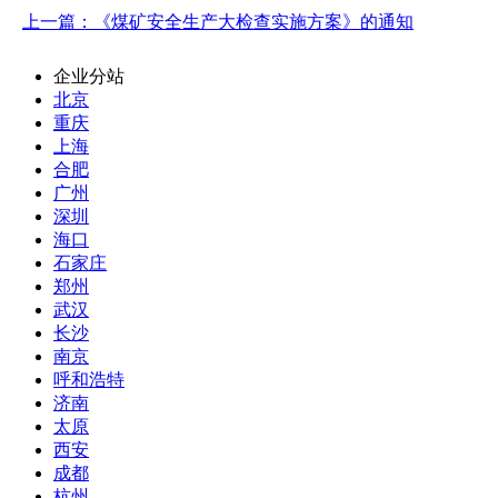
上一篇：《煤矿安全生产大检查实施方案》的通知
企业分站
北京
重庆
上海
合肥
广州
深圳
海口
石家庄
郑州
武汉
长沙
南京
呼和浩特
济南
太原
西安
成都
杭州