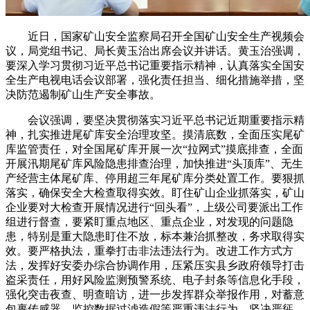
近日，国家矿山安全监察局召开全国矿山安全生产视频会
议，局党组书记、局长黄玉治出席会议并讲话。黄玉治强调，
要深入学习贯彻习近平总书记重要指示精神，认真落实全国安
全生产电视电话会议部署，强化责任担当、细化措施举措，坚
决防范遏制矿山生产安全事故。
会议强调，要坚决贯彻落实习近平总书记近期重要指示精
神，扎实推进尾矿库安全治理攻坚。摸清底数，全面压实尾矿
库监管责任，对全国尾矿库开展一次“拉网式”摸底排查，全面
开展汛期尾矿库风险隐患排查治理，加快推进“头顶库”、无生
产经营主体尾矿库、停用超三年尾矿库分类处置工作。要狠抓
落实，确保安全大检查取得实效。盯住矿山企业抓落实，矿山
企业要对大检查开展情况进行“回头看”，上级公司要派出工作
组进行督查，要紧盯重点地区、重点企业，对发现的问题隐
患，特别是重大隐患盯住不放，标本兼治抓整改，务求取得实
效。要严格执法，重拳打击非法违法行为。改进工作方式方
法，发挥好安委办综合协调作用，压紧压实县乡政府领导打击
盗采责任，用好风险监测预警系统、电子封条等信息化手段，
强化突击夜查、明查暗访，进一步发挥群众举报作用，对蓄意
包裹传感器、监控数据过滤造假等严重违法行为，坚决严惩、