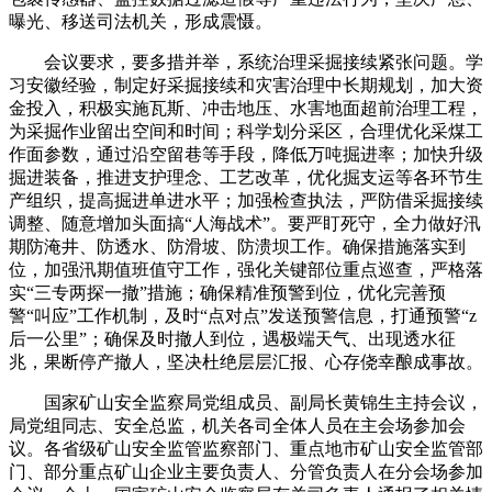
曝光、移送司法机关，形成震慑。
会议要求，要多措并举，系统治理采掘接续紧张问题。学
习安徽经验，制定好采掘接续和灾害治理中长期规划，加大资
金投入，积极实施瓦斯、冲击地压、水害地面超前治理工程，
为采掘作业留出空间和时间；科学划分采区，合理优化采煤工
作面参数，通过沿空留巷等手段，降低万吨掘进率；加快升级
掘进装备，推进支护理念、工艺改革，优化掘支运等各环节生
产组织，提高掘进单进水平；加强检查执法，严防借采掘接续
调整、随意增加头面搞“人海战术”。要严盯死守，全力做好汛
期防淹井、防透水、防滑坡、防溃坝工作。确保措施落实到
位，加强汛期值班值守工作，强化关键部位重点巡查，严格落
实“三专两探一撤”措施；确保精准预警到位，优化完善预
警“叫应”工作机制，及时“点对点”发送预警信息，打通预警“z
后一公里”；确保及时撤人到位，遇极端天气、出现透水征
兆，果断停产撤人，坚决杜绝层层汇报、心存侥幸酿成事故。
国家矿山安全监察局党组成员、副局长黄锦生主持会议，
局党组同志、安全总监，机关各司全体人员在主会场参加会
议。各省级矿山安全监管监察部门、重点地市矿山安全监管部
门、部分重点矿山企业主要负责人、分管负责人在分会场参加